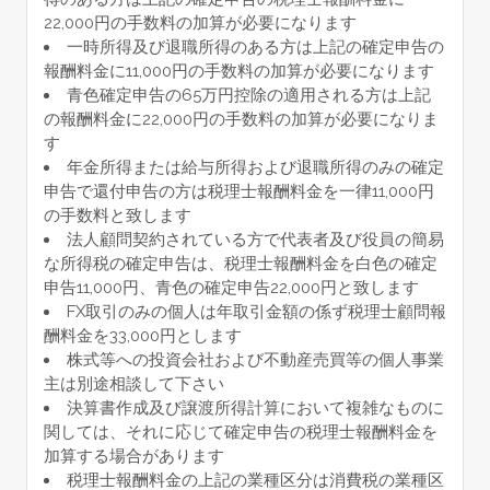
22,000円の手数料の加算が必要になります
一時所得及び退職所得のある方は上記の確定申告の
報酬料金に11,000円の手数料の加算が必要になります
青色確定申告の65万円控除の適用される方は上記
の報酬料金に22,000円の手数料の加算が必要になりま
す
年金所得または給与所得および退職所得のみの確定
申告で還付申告の方は税理士報酬料金を一律11,000円
の手数料と致します
法人顧問契約されている方で代表者及び役員の簡易
な所得税の確定申告は、税理士報酬料金を白色の確定
申告11,000円、青色の確定申告22,000円と致します
FX取引のみの個人は年取引金額の係ず税理士顧問報
酬料金を33,000円とします
株式等への投資会社および不動産売買等の個人事業
主は別途相談して下さい
決算書作成及び譲渡所得計算において複雑なものに
関しては、それに応じて確定申告の税理士報酬料金を
加算する場合があります
税理士報酬料金の上記の業種区分は消費税の業種区