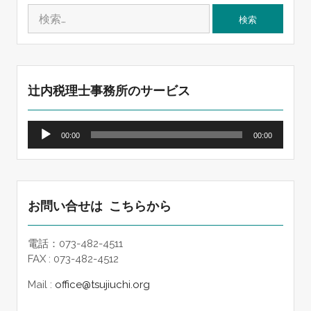
検
索:
辻内税理士事務所のサービス
音
00:00
00:00
声
プ
レ
ー
ヤ
お問い合せは こちらから
ー
電話：073-482-4511
FAX : 073-482-4512
Mail :
office@tsujiuchi.org