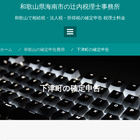
コ
和歌山県海南市の辻内税理士事務所
ン
テ
和歌山で相続税・法人税・所得税の確定申告 税理士料金
ン
ツ
へ
ス
ホーム
和歌山の確定申告費用
下津町の確定申告
キ
ッ
プ
下津町の確定申告