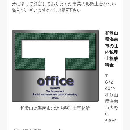
分に準じて算定しておりますが事業の形態上合わない
場合がございますのでご相談下さい
和歌山
県海南
市の辻
内税理
士報酬
料金
〒
642-
0022
和歌山
県海南
市大野
和歌山県海南市の辻内税理士事務所
中
586-3